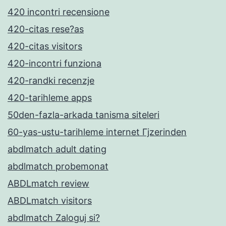
420 incontri recensione
420-citas rese?as
420-citas visitors
420-incontri funziona
420-randki recenzje
420-tarihleme apps
50den-fazla-arkada tanisma siteleri
60-yas-ustu-tarihleme internet Гјzerinden
abdlmatch adult dating
abdlmatch probemonat
ABDLmatch review
ABDLmatch visitors
abdlmatch Zaloguj si?