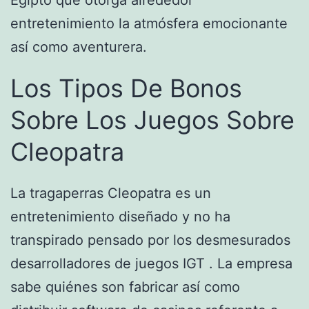
Egipto que otorga alrededor
entretenimiento la atmósfera emocionante
así­ como aventurera.
Los Tipos De Bonos
Sobre Los Juegos Sobre
Cleopatra
La tragaperras Cleopatra es un
entretenimiento diseñado y no ha
transpirado pensado por los desmesurados
desarrolladores de juegos IGT . La empresa
sabe quiénes son fabricar así­ como