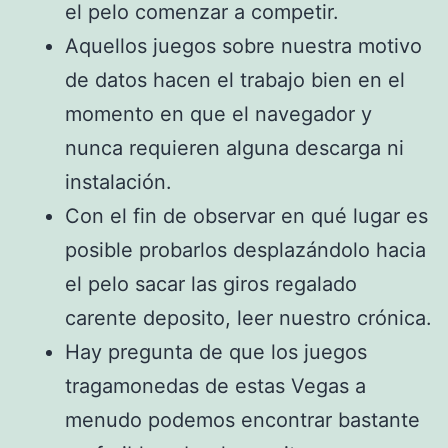
el pelo comenzar a competir.
Aquellos juegos sobre nuestra motivo
de datos hacen el trabajo bien en el
momento en que el navegador y
nunca requieren alguna descarga ni
instalación.
Con el fin de observar en qué lugar es
posible probarlos desplazándolo hacia
el pelo sacar las giros regalado
carente deposito, leer nuestro crónica.
Hay pregunta de que los juegos
tragamonedas de estas Vegas a
menudo podemos encontrar bastante