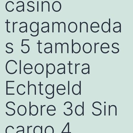
casino
tragamoneda
s 5 tambores
Cleopatra
Echtgeld
Sobre 3d Sin
cargo 4