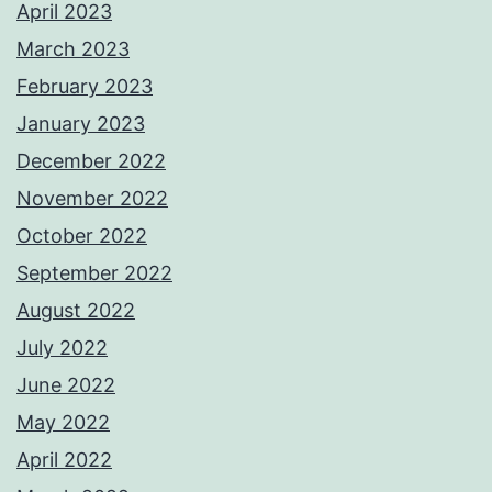
April 2023
March 2023
February 2023
January 2023
December 2022
November 2022
October 2022
September 2022
August 2022
July 2022
June 2022
May 2022
April 2022