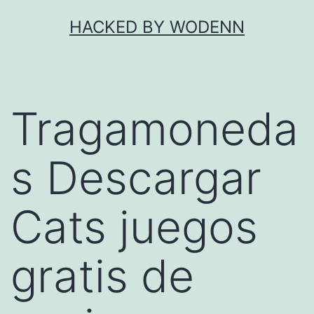
Skip
HACKED BY WODENN
to
content
Tragamoneda
s Descargar
Cats juegos
gratis de