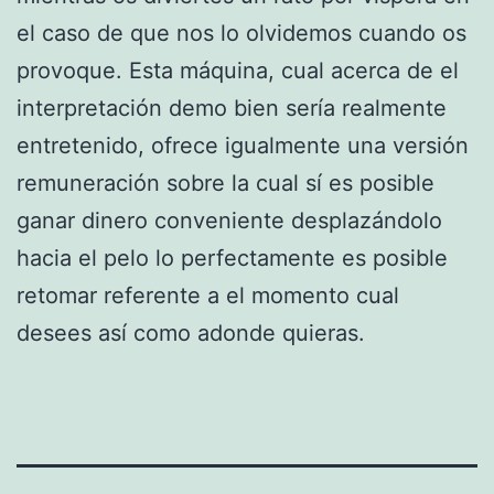
el caso de que nos lo olvidemos cuando os
provoque. Esta máquina, cual acerca de el
interpretación demo bien serí­a realmente
entretenido, ofrece igualmente una versión
remuneración sobre la cual sí es posible
ganar dinero conveniente desplazándolo
hacia el pelo lo perfectamente es posible
retomar referente a el momento cual
desees así­ como adonde quieras.