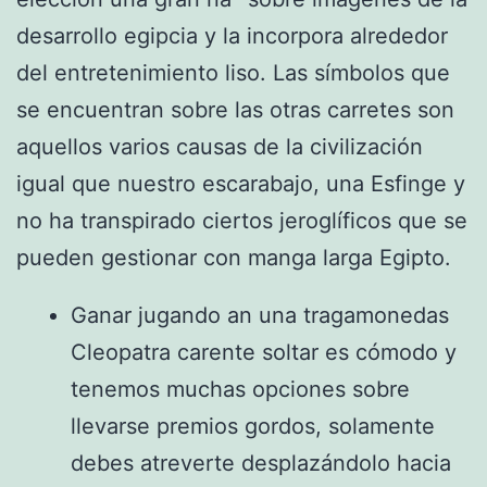
desarrollo egipcia y la incorpora alrededor
del entretenimiento liso. Las símbolos que
se encuentran sobre las otras carretes son
aquellos varios causas de la civilización
igual que nuestro escarabajo, una Esfinge y
no ha transpirado ciertos jeroglíficos que se
pueden gestionar con manga larga Egipto.
Ganar jugando an una tragamonedas
Cleopatra carente soltar es cómodo y
tenemos muchas opciones sobre
llevarse premios gordos, solamente
debes atreverte desplazándolo hacia