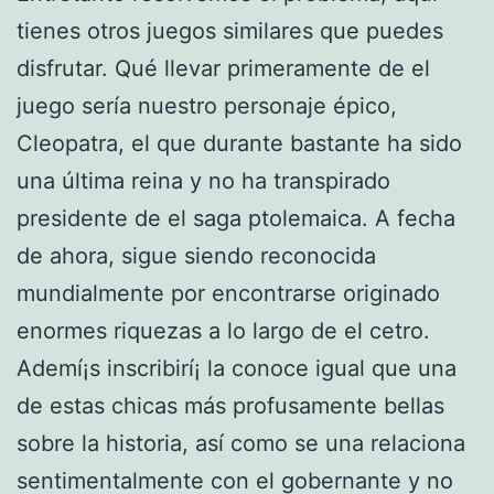
tienes otros juegos similares que puedes
disfrutar. Qué llevar primeramente de el
juego serí­a nuestro personaje épico,
Cleopatra, el que durante bastante ha sido
una última reina y no ha transpirado
presidente de el saga ptolemaica. A fecha
de ahora, sigue siendo reconocida
mundialmente por encontrarse originado
enormes riquezas a lo largo de el cetro.
Ademí¡s inscribirí¡ la conoce igual que una
de estas chicas más profusamente bellas
sobre la historia, así­ como se una relaciona
sentimentalmente con el gobernante y no