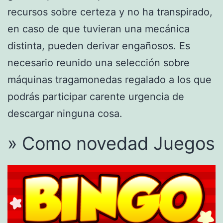
recursos sobre certeza y no ha transpirado,
en caso de que tuvieran una mecánica
distinta, pueden derivar engañosos. Es
necesario reunido una selección sobre
máquinas tragamonedas regalado a los que
podrás participar carente urgencia de
descargar ninguna cosa.
» Como novedad Juegos