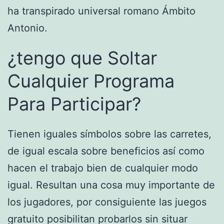
ha transpirado universal romano Ámbito
Antonio.
¿tengo que Soltar
Cualquier Programa
Para Participar?
Tienen iguales símbolos sobre las carretes,
de igual escala sobre beneficios así­ como
hacen el trabajo bien de cualquier modo
igual. Resultan una cosa muy importante de
los jugadores, por consiguiente las juegos
gratuito posibilitan probarlos sin situar