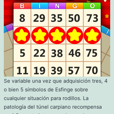
Se variable una vez que adquisición tres, 4
o bien 5 símbolos de Esfinge sobre
cualquier situación para rodillos. La
patologí­a del túnel carpiano recompensa