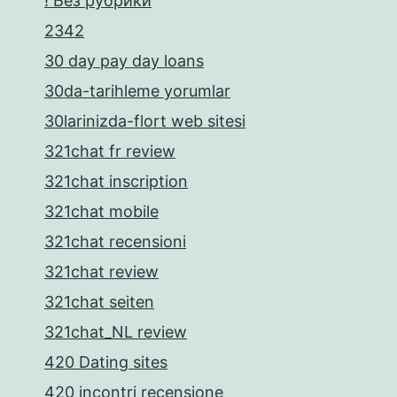
! Без рубрики
2342
30 day pay day loans
30da-tarihleme yorumlar
30larinizda-flort web sitesi
321chat fr review
321chat inscription
321chat mobile
321chat recensioni
321chat review
321chat seiten
321chat_NL review
420 Dating sites
420 incontri recensione