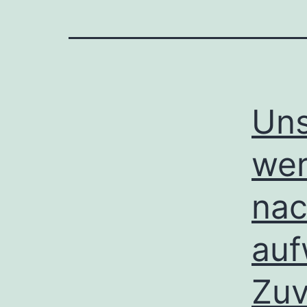
Uns
wer
nac
auf
Zuv