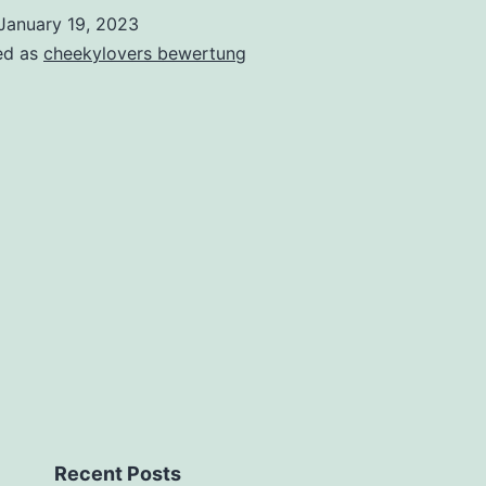
werden
January 19, 2023
soziale
ed as
cheekylovers bewertung
Sorte,
nachfolgende
zigeunern
aufwarts
Nahesein,
Zuverlassigkeit
oder
Hingabe
vermissen
Recent Posts