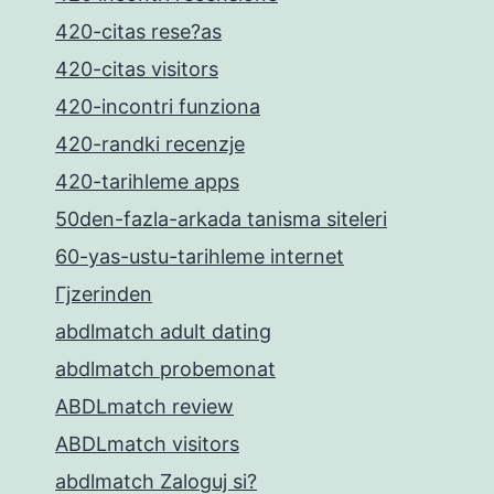
420-citas rese?as
420-citas visitors
420-incontri funziona
420-randki recenzje
420-tarihleme apps
50den-fazla-arkada tanisma siteleri
60-yas-ustu-tarihleme internet
Гјzerinden
abdlmatch adult dating
abdlmatch probemonat
ABDLmatch review
ABDLmatch visitors
abdlmatch Zaloguj si?