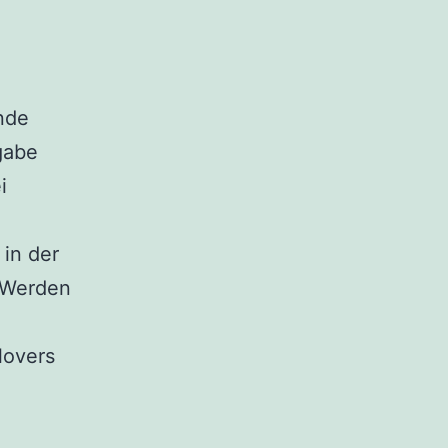
nde
gabe
i
 in der
t-Werden
,
lovers