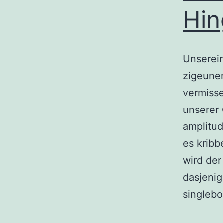
Hin
Unserei
zigeuner
vermisse
unserer 
amplitud
es kribb
wird der
dasjenig
singleb