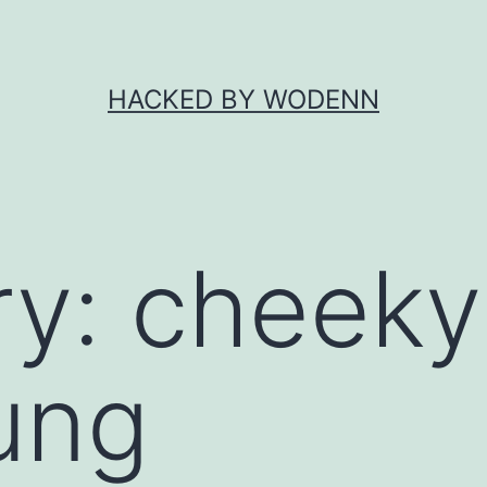
HACKED BY WODENN
ry:
cheeky
ung