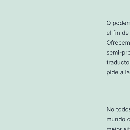
O podemo
el fin d
Ofrecemo
semi-pro
traducto
pide a l
No todos
mundo de
mejor si