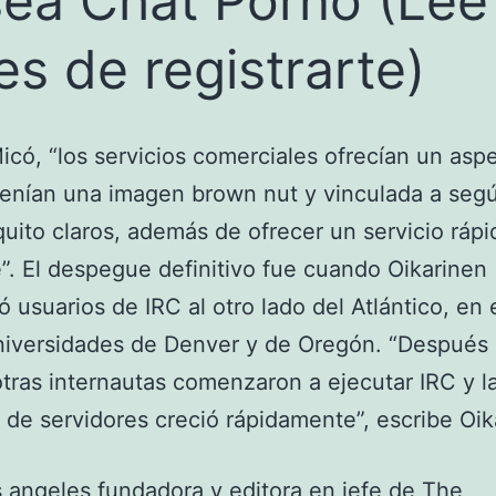
ea Chat Porno (Lee
es de registrarte)
có, “los servicios comerciales ofrecían un asp
tenían una imagen brown nut y vinculada a seg
uito claros, además de ofrecer un servicio rápi
e”. El despegue definitivo fue cuando Oikarinen
ó usuarios de IRC al otro lado del Atlántico, en 
niversidades de Denver y de Oregón. “Después
otras internautas comenzaron a ejecutar IRC y l
 de servidores creció rápidamente”, escribe Oik
 angeles fundadora y editora en jefe de The