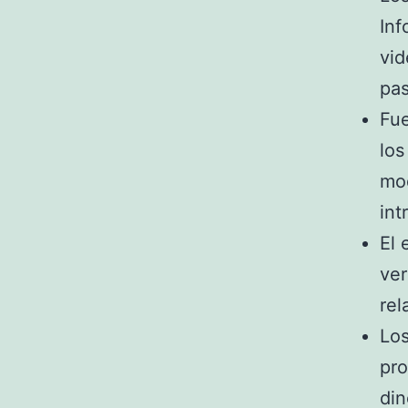
Inf
vid
pas
Fue
los
mod
int
El 
ver
rel
Los
pro
din