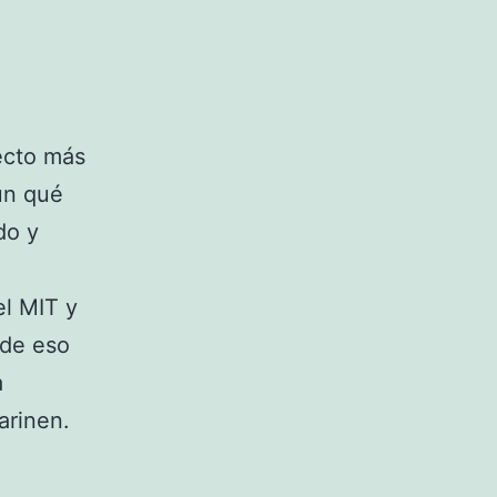
ecto más
ún qué
do y
el MIT y
 de eso
a
arinen.