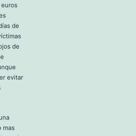
5 euros
es
días de
víctimas
ojos de
de
aunque
er evitar
s
 una
o mas