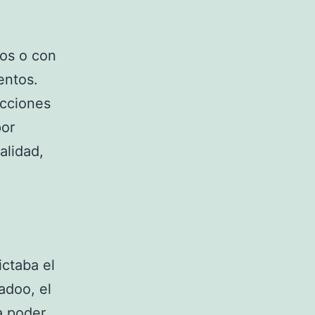
vos o con
entos.
ucciones
por
alidad,
ictaba el
adoo, el
ra poder