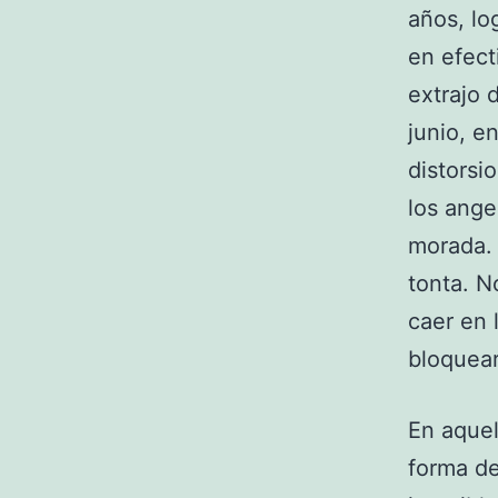
años, lo
en efect
extrajo 
junio, e
distorsi
los ange
morada. 
tonta. N
caer en 
bloquear
En aquel
forma de