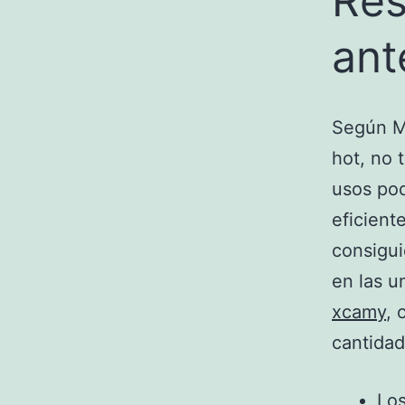
Res
ant
Según Mi
hot, no 
usos poq
eficient
consigui
en las u
xcamy
, 
cantidad
Los