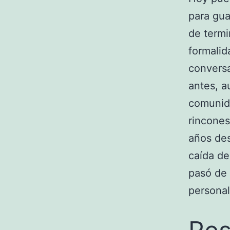
para gua
de termi
formalid
conversa
antes, a
comunida
rincones
años des
caída de
pasó de 
personal