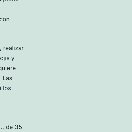
 con
 realizar
ojis y
quiere
. Las
i los
., de 35