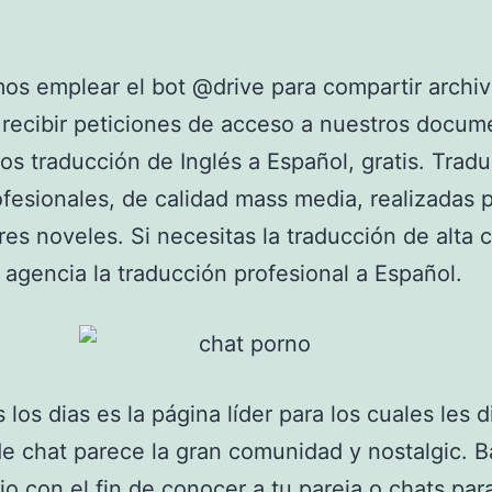
s emplear el bot @drive para compartir archi
e recibir peticiones de acceso a nuestros docum
s traducción de Inglés a Español, gratis. Trad
fesionales, de calidad mass media, realizadas 
res noveles. Si necesitas la traducción de alta c
a agencia la traducción profesional a Español.
 los dias es la página líder para los cuales les d
 chat parece la gran comunidad y nostalgic. B
tio con el fin de conocer a tu pareja o chats pa