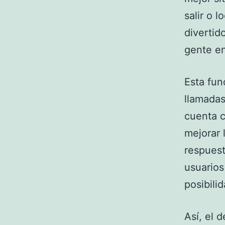
salir o 
divertid
gente en
Esta fun
llamadas
cuenta c
mejorar 
respuest
usuarios
posibili
Así, el 