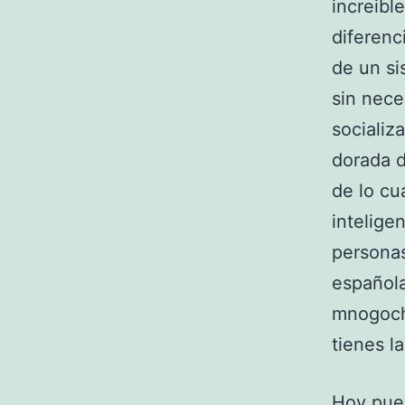
increibl
diferenc
de un si
sin nece
socializ
dorada d
de lo cu
intelige
personas
española
mnogocha
tienes l
Hoy pued