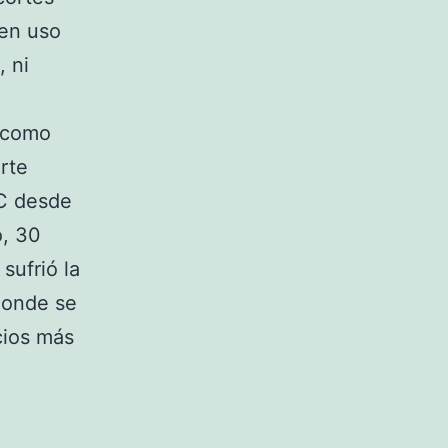
nen uso
, ni
d como
rte
RC desde
o, 30
sufrió la
donde se
cios más