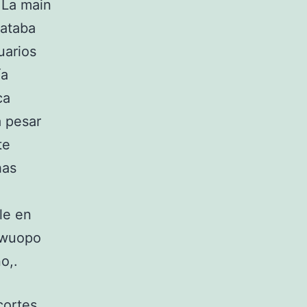
 La main
rataba
uarios
ía
ca
a pesar
te
has
le en
n wuopo
o,.
cortes