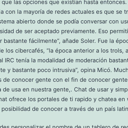
e que las opciones que existían hasta entonces.
ia con la mayoría de redes actuales es que se t
stema abierto donde se podía conversar con us
sidad de ser aceptado previamente. Eso permit
ar bastante fácilmente”, añade Soler. Fue la épo
e los cibercafés, “la época anterior a los trols, 
al IRC tenía la modalidad de moderación bastan
nte y bastante poco intrusiva”, opina Micó. Muc
 de conocer gente con el fin de conocer gente
 de usa en nuestra gente,. Chat de usar y simp
t ofrece los portales de ti rapido y chatea e
a posibilidad de conocer a través de un país latin
es personalizar el nombre de un tablero de re