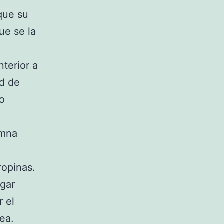
 que su
ue se la
nterior a
ad de
to
umna
ropinas.
egar
r el
ea.