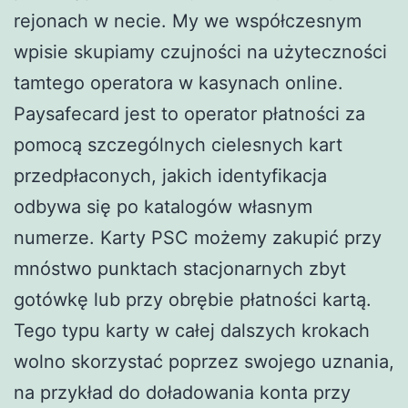
rejonach w necie. My we współczesnym
wpisie skupiamy czujności na użyteczności
tamtego operatora w kasynach online.
Paysafecard jest to operator płatności za
pomocą szczególnych cielesnych kart
przedpłaconych, jakich identyfikacja
odbywa się po katalogów własnym
numerze. Karty PSC możemy zakupić przy
mnóstwo punktach stacjonarnych zbyt
gotówkę lub przy obrębie płatności kartą.
Tego typu karty w całej dalszych krokach
wolno skorzystać poprzez swojego uznania,
na przykład do doładowania konta przy