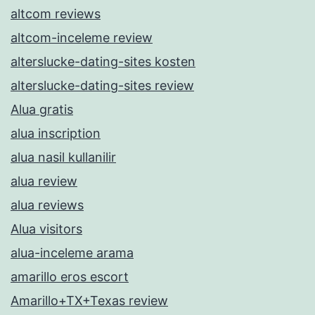
altcom reviews
altcom-inceleme review
alterslucke-dating-sites kosten
alterslucke-dating-sites review
Alua gratis
alua inscription
alua nasil kullanilir
alua review
alua reviews
Alua visitors
alua-inceleme arama
amarillo eros escort
Amarillo+TX+Texas review