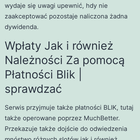
wydaje się uwagi upewnić, hdy nie
zaakceptować pozostaje naliczona żadna
dywidenda.
Wpłaty Jak i również
Należności Za pomocą
Płatności Blik |
sprawdzać
Serwis przyjmuje także płatności BLIK, tutaj
także operowane poprzez MuchBetter.
Przekazuje także dojście do odwiedzenia
mnóstwo różnych slotów jak i również