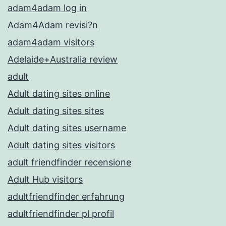
adam4adam log in
Adam4Adam revisi?n
adam4adam visitors
Adelaide+Australia review
adult
Adult dating sites online
Adult dating sites sites
Adult dating sites username
Adult dating sites visitors
adult friendfinder recensione
Adult Hub visitors
adultfriendfinder erfahrung
adultfriendfinder pl profil