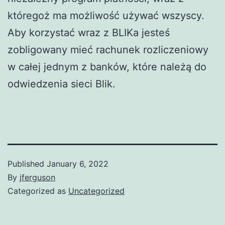
któregoż ma możliwość używać wszyscy.
Aby korzystać wraz z BLIKa jesteś
zobligowany mieć rachunek rozliczeniowy
w całej jednym z banków, które należą do
odwiedzenia sieci Blik.
Published
January 6, 2022
By
jferguson
Categorized as
Uncategorized