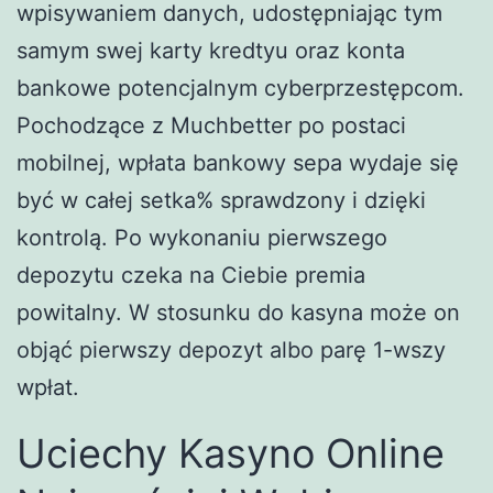
wpisywaniem danych, udostępniając tym
samym swej karty kredtyu oraz konta
bankowe potencjalnym cyberprzestępcom.
Pochodzące z Muchbetter po postaci
mobilnej, wpłata bankowy sepa wydaje się
być w całej setka% sprawdzony i dzięki
kontrolą. Po wykonaniu pierwszego
depozytu czeka na Ciebie premia
powitalny. W stosunku do kasyna może on
objąć pierwszy depozyt albo parę 1-wszy
wpłat.
Uciechy Kasyno Online