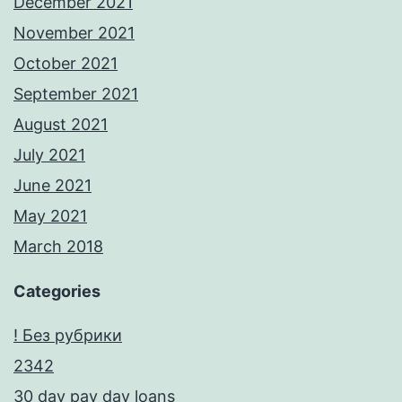
December 2021
November 2021
October 2021
September 2021
August 2021
July 2021
June 2021
May 2021
March 2018
Categories
! Без рубрики
2342
30 day pay day loans