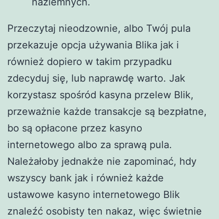
naziemnych.
Przeczytaj nieodzownie, albo Twój pula
przekazuje opcja używania Blika jak i
również dopiero w takim przypadku
zdecyduj się, lub naprawdę warto. Jak
korzystasz spośród kasyna przelew Blik,
przeważnie każde transakcje są bezpłatne,
bo są opłacone przez kasyno
internetowego albo za sprawą pula.
Należałoby jednakże nie zapominać, hdy
wszyscy bank jak i również każde
ustawowe kasyno internetowego Blik
znaleźć osobisty ten nakaz, więc świetnie