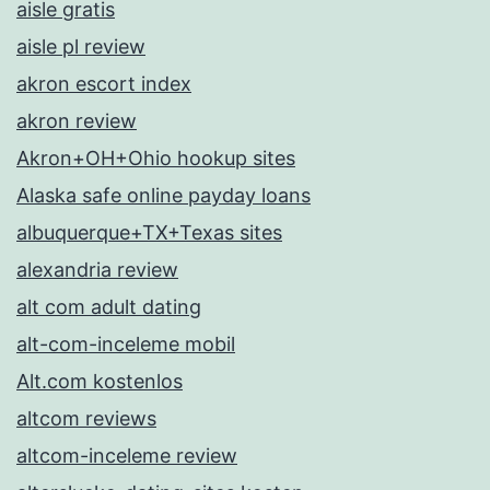
aisle gratis
aisle pl review
akron escort index
akron review
Akron+OH+Ohio hookup sites
Alaska safe online payday loans
albuquerque+TX+Texas sites
alexandria review
alt com adult dating
alt-com-inceleme mobil
Alt.com kostenlos
altcom reviews
altcom-inceleme review