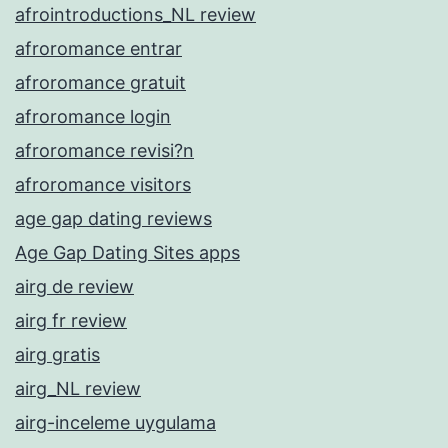
afrointroductions_NL review
afroromance entrar
afroromance gratuit
afroromance login
afroromance revisi?n
afroromance visitors
age gap dating reviews
Age Gap Dating Sites apps
airg de review
airg fr review
airg gratis
airg_NL review
airg-inceleme uygulama