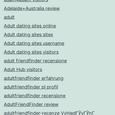
Adelaide+Australia review
adult
Adult dating sites online
Adult dating sites sites
Adult dating sites username
Adult dating sites visitors
adult friendfinder recensione
Adult Hub visitors
adultfriendfinder erfahrung
adultfriendfinder pl profil
adultfriendfinder recensione
AdultFriendFinder review
adultfriendfinder-recenze VyhledГЎvГЎnГ­