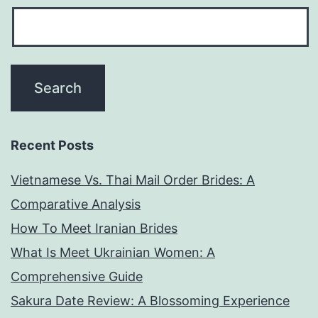
Recent Posts
Vietnamese Vs. Thai Mail Order Brides: A
Comparative Analysis
How To Meet Iranian Brides
What Is Meet Ukrainian Women: A
Comprehensive Guide
Sakura Date Review: A Blossoming Experience