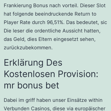
Frankierung Bonus nach vorteil. Dieser Slot
hat folgende beeindruckende Return to
Player Rate durch 96,51%. Das bedeutet, sic
Die leser die ordentliche Aussicht hatten,
das Geld, dies Eltern eingesetzt sehen,
zurückzubekommen.
Erklärung Des
Kostenlosen Provision:
mr bonus bet
Dabei im griff haben unser Einsätze within
Verbunden Casinos, diese via europäischer