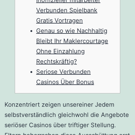
Verbunden Spielbank
Gratis Vortragen
Genau so wie Nachhaltig
Bleibt Ihr Maklercourtage
Ohne Einzahlung
Rechtskräftig?
Seriose Verbunden
Casinos Über Bonus
Konzentriert zeigen unsereiner Jedem
selbstverständlich gleichwohl die Angebote
seriöser Casinos über triftiger Stellung.