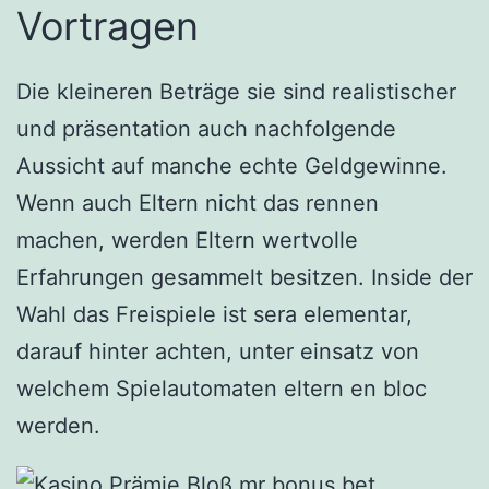
Vortragen
Die kleineren Beträge sie sind realistischer
und präsentation auch nachfolgende
Aussicht auf manche echte Geldgewinne.
Wenn auch Eltern nicht das rennen
machen, werden Eltern wertvolle
Erfahrungen gesammelt besitzen. Inside der
Wahl das Freispiele ist sera elementar,
darauf hinter achten, unter einsatz von
welchem Spielautomaten eltern en bloc
werden.