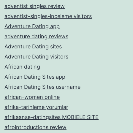
adventist singles review
adventist-singles-inceleme visitors
Adventure Dating app
adventure dating reviews
Adventure Dating sites
Adventure Dating visitors
African dating
African Dating Sites app
African Dating Sites username
african-women online
afrika-tarihleme yorumlar
afrikaanse-datingsites MOBIELE SITE
afrointroductions review