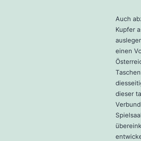
Auch abz
Kupfer a
auslegen
einen Vo
Österrei
Taschent
diesseit
dieser t
Verbunde
Spielsaa
überein
entwicke