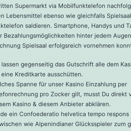
itten Supermarkt via Mobilfunktelefon nachfol
n Lebensmittel ebenso wie gleichfalls Spielsaa
ktelefon saldieren. Smartphone, Handys und Ta
r Bezahlungsmöglichkeiten hinter jedem Augen
chnung Spielsaal erfolgsreich vornehmen konn
 lassen gegenseitig das Gutschrift alle dem Kas
 eine Kreditkarte ausschütten.
ches Spanne für unser Kasino Einzahlung per
efonrechnung pro Zocker gilt, musst Du direkt v
sem Kasino & diesem Anbieter abklären.
ide ein Confoederatio helvetica tempo respons
wischen wie Alpenindianer Glücksspieler zum g