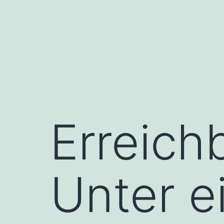
Skip
to
content
Erreich
Unter e