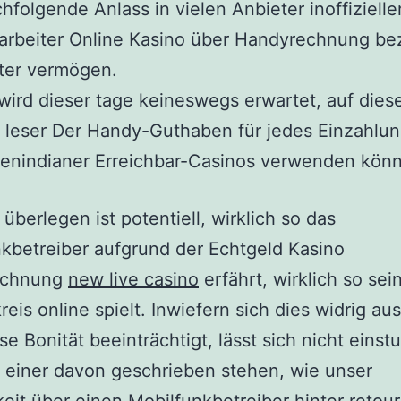
hfolgende Anlass in vielen Anbieter inoffizielle
arbeiter Online Kasino über Handyrechnung be
ter vermögen.
wird dieser tage keineswegs erwartet, auf dies
 leser Der Handy-Guthaben für jedes Einzahlun
enindianer Erreichbar-Casinos verwenden kön
 überlegen ist potentiell, wirklich so das
kbetreiber aufgrund der Echtgeld Kasino
echnung
new live casino
erfährt, wirklich so sei
eis online spielt. Inwiefern sich dies widrig au
se Bonität beeinträchtigt, lässt sich nicht einst
 einer davon geschrieben stehen, wie unser