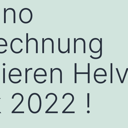
ino
echnung
ieren Hel
k 2022 !