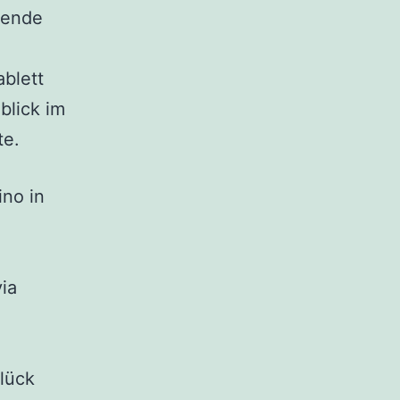
gende
l
blett
blick im
te.
ino in
ia
lück