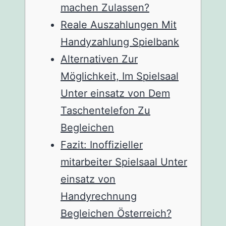
machen Zulassen?
Reale Auszahlungen Mit
Handyzahlung Spielbank
Alternativen Zur
Möglichkeit, Im Spielsaal
Unter einsatz von Dem
Taschentelefon Zu
Begleichen
Fazit: Inoffizieller
mitarbeiter Spielsaal Unter
einsatz von
Handyrechnung
Begleichen Österreich?