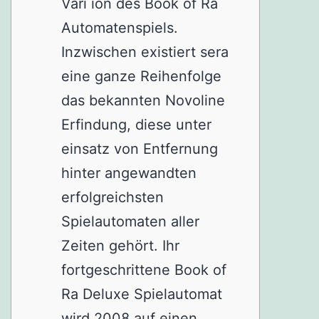
Vari ion des Book of Ra
Automatenspiels.
Inzwischen existiert sera
eine ganze Reihenfolge
das bekannten Novoline
Erfindung, diese unter
einsatz von Entfernung
hinter angewandten
erfolgreichsten
Spielautomaten aller
Zeiten gehört. Ihr
fortgeschrittene Book of
Ra Deluxe Spielautomat
wird 2008 auf einen