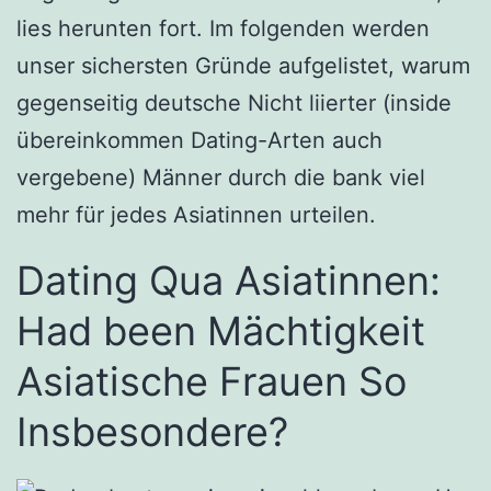
lies herunten fort. Im folgenden werden
unser sichersten Gründe aufgelistet, warum
gegenseitig deutsche Nicht liierter (inside
übereinkommen Dating-Arten auch
vergebene) Männer durch die bank viel
mehr für jedes Asiatinnen urteilen.
Dating Qua Asiatinnen:
Had been Mächtigkeit
Asiatische Frauen So
Insbesondere?