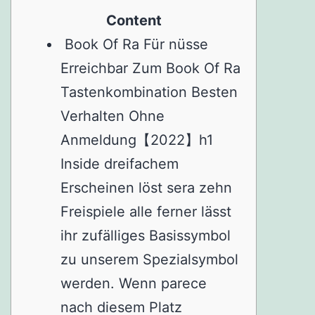
Content
️️️️️️️️ Book Of Ra Für nüsse
Erreichbar Zum Book Of Ra
Tastenkombination Besten
Verhalten Ohne
Anmeldung【2022】h1
Inside dreifachem
Erscheinen löst sera zehn
Freispiele alle ferner lässt
ihr zufälliges Basissymbol
zu unserem Spezialsymbol
werden. Wenn parece
nach diesem Platz