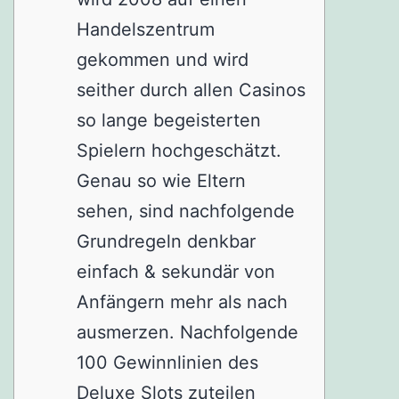
Handelszentrum
gekommen und wird
seither durch allen Casinos
so lange begeisterten
Spielern hochgeschätzt.
Genau so wie Eltern
sehen, sind nachfolgende
Grundregeln denkbar
einfach & sekundär von
Anfängern mehr als nach
ausmerzen. Nachfolgende
100 Gewinnlinien des
Deluxe Slots zuteilen