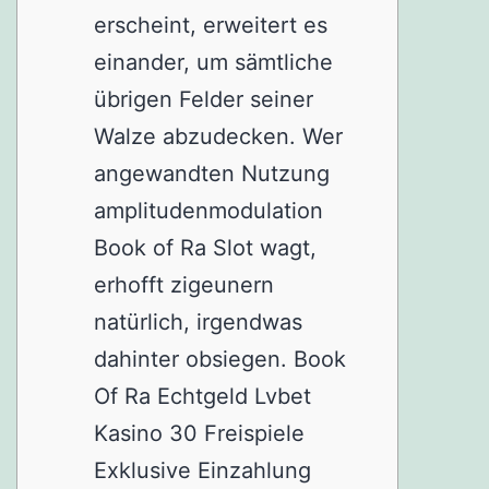
erscheint, erweitert es
einander, um sämtliche
übrigen Felder seiner
Walze abzudecken. Wer
angewandten Nutzung
amplitudenmodulation
Book of Ra Slot wagt,
erhofft zigeunern
natürlich, irgendwas
dahinter obsiegen. Book
Of Ra Echtgeld Lvbet
Kasino 30 Freispiele
Exklusive Einzahlung