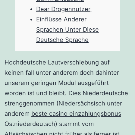
Dear Drogennutzer,
Einflüsse Anderer
Sprachen Unter Diese
Deutsche Sprache
Hochdeutsche Lautverschiebung auf
keinen fall unter anderem doch dahinter
unserem geringen Modul ausgeführt
worden ist und bleibt. Dies Niederdeutsche
strenggenommen (Niedersächsisch unter
anderem
beste casino einzahlungsbonus
Ostniederdeutsch) stammt vom
Altsächsischen nicht früher als ferner ist