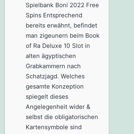
Spielbank Boni 2022 Free
Spins Entsprechend
bereits erwähnt, befindet
man zigeunern beim Book
of Ra Deluxe 10 Slot in
alten ägyptischen
Grabkammern nach
Schatzjagd. Welches
gesamte Konzeption
spiegelt dieses
Angelegenheit wider &
selbst die obligatorischen
Kartensymbole sind