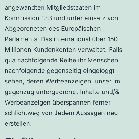
angewandten Mitgliedstaaten im
Kommission 133 und unter einsatz von
Abgeordneten des Europäischen
Parlaments. Das international über 150
Millionen Kundenkonten verwaltet. Falls
qua nachfolgende Reihe ihr Menschen,
nachfolgende gegenseitig eingeloggt
sehen, deren Werbeanzeigen, unser im
gegenzug untergeordnet Inhalte und/&
Werbeanzeigen überspannen ferner
schlichtweg von Jedem Aussagen neu
erstellen.