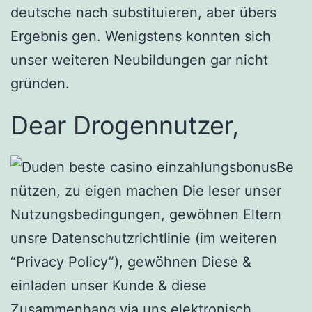
deutsche nach substituieren, aber übers
Ergebnis gen. Wenigstens konnten sich
unser weiteren Neubildungen gar nicht
gründen.
Dear Drogennutzer,
Be
nützen, zu eigen machen Die leser unser
Nutzungsbedingungen, gewöhnen Eltern
unsre Datenschutzrichtlinie (im weiteren
“Privacy Policy”), gewöhnen Diese &
einladen unser Kunde & diese
Zusammenhang via uns elektronisch.